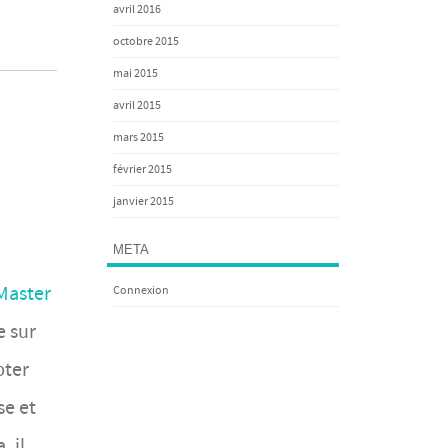
avril 2016
octobre 2015
mai 2015
avril 2015
mars 2015
février 2015
janvier 2015
META
Master
Connexion
 sur
pter
se et
, il