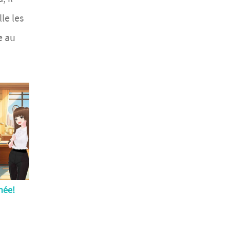
le les
e au
née!