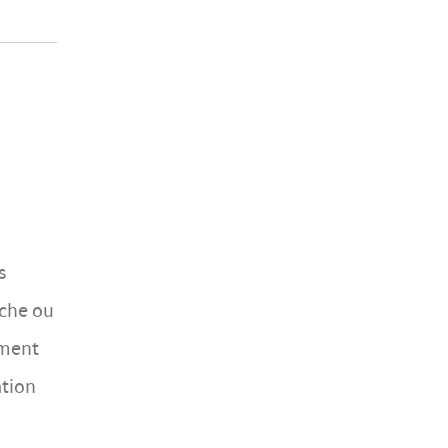
s
rche ou
ement
ation