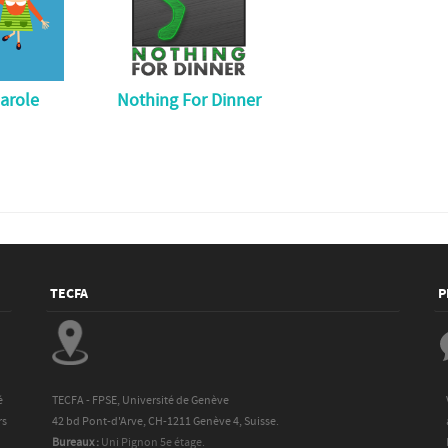
parole
Nothing For Dinner
TECFA
P
TECFA - FPSE, Université de Genève
é
42 bd Pont-d'Arve, CH-1211 Genève 4, Suisse.
rs
Bureaux :
Uni Pignon 5e étage.