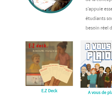
s’appuie ess
étudiants so
besoin réel 
E.Z Deck
A vous de pl