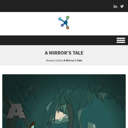
Skip to content
A MIRROR’S TALE
Home
/
2018
/
A Mirror’s Tale