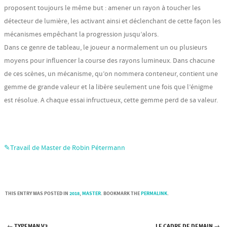
proposent toujours le même but : amener un rayon à toucher les
détecteur de lumière, les activant ainsi et déclenchant de cette façon les
mécanismes empêchant la progression jusqu’alors.
Dans ce genre de tableau, le joueur a normalement un ou plusieurs
moyens pour influencer la course des rayons lumineux. Dans chacune
de ces scènes, un mécanisme, qu’on nommera conteneur, contient une
gemme de grande valeur et la libère seulement une fois que l’énigme
est résolue. A chaque essai infructueux, cette gemme perd de sa valeur.
✎Travail de Master de Robin Pétermann
THIS ENTRY WAS POSTED IN
2018
,
MASTER
. BOOKMARK THE
PERMALINK
.
←
TYPEMAN V3
LE CADRE DE DEMAIN
→