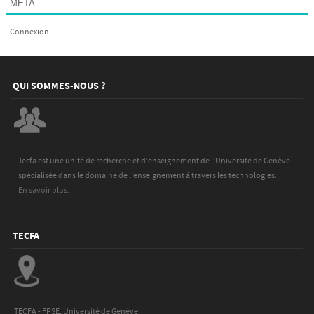
META
Connexion
QUI SOMMES-NOUS ?
Tecfa est une unité de recherche et d’enseignement de l’Université de Genève
spécialisée dans le domaine de l’enseignement à travers les technologies.
En savoir plus.
TECFA
TECFA - FPSE, Université de Genève