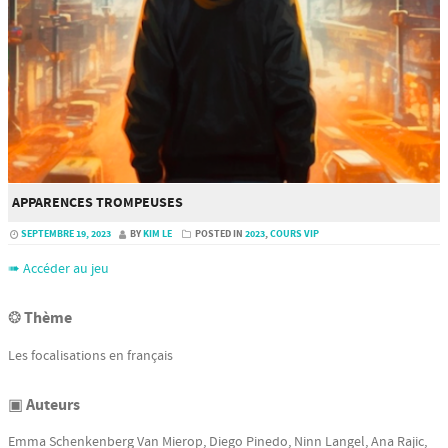
APPARENCES TROMPEUSES
SEPTEMBRE 19, 2023
BY
KIM LE
POSTED IN
2023
,
COURS VIP
➠ Accéder au jeu
❂ Thème
Les focalisations en français
▣ Auteurs
Emma Schenkenberg Van Mierop, Diego Pinedo, Ninn Langel, Ana Rajic,