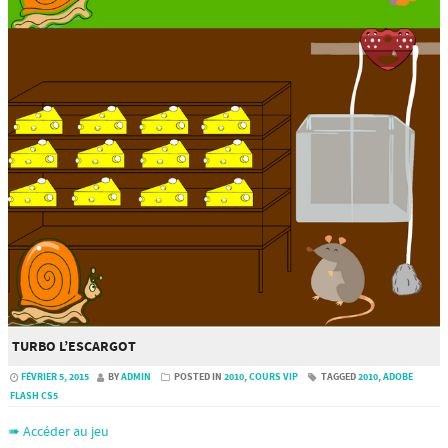
TURBO L’ESCARGOT
FÉVRIER 5, 2015
BY
ADMIN
POSTED IN
2010
,
COURS VIP
TAGGED
2010
,
ADOBE
FLASH CS5
➠ Accéder au jeu