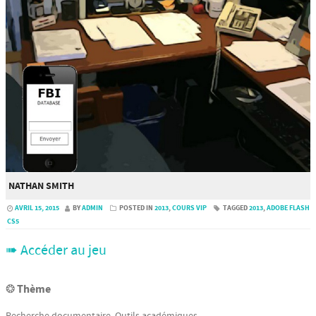
NATHAN SMITH
AVRIL 15, 2015
BY
ADMIN
POSTED IN
2013
,
COURS VIP
TAGGED
2013
,
ADOBE FLASH
CS5
➠ Accéder au jeu
❂ Thème
Recherche documentaire. Outils académiques.