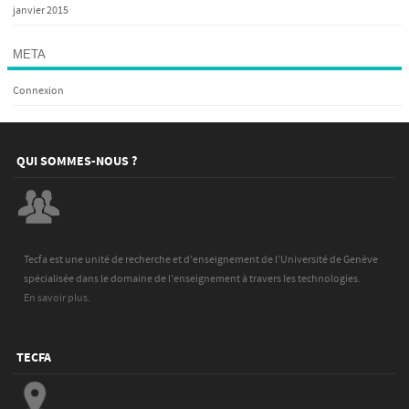
janvier 2015
META
Connexion
QUI SOMMES-NOUS ?
Tecfa est une unité de recherche et d’enseignement de l’Université de Genève
spécialisée dans le domaine de l’enseignement à travers les technologies.
En savoir plus.
TECFA