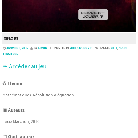
XBLOBS
JANVIER 5, 2015
BY
ADMIN
POSTED IN
2010
,
COURS VIP
TAGGED
2010
,
ADOBE
FLASH CS5
➠ Accéder au jeu
❂ Thème
Mathématiques. Résolution d’équation.
▣ Auteurs
Lucie Marchon, 2010.
⬚ Outil auteur