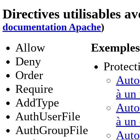
Directives utilisables a
documentation Apache
)
Allow
Exemples 
Deny
Protect
Order
Auto
Require
à un 
AddType
Auto
AuthUserFile
à un
AuthGroupFile
Auto