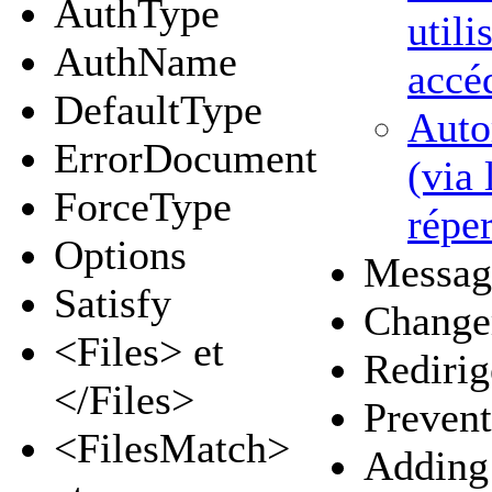
AuthType
utili
AuthName
accéd
DefaultType
Autor
ErrorDocument
(via 
ForceType
réper
Options
Message
Satisfy
Changer
<Files> et
Redirig
</Files>
Prevent
<FilesMatch>
Adding