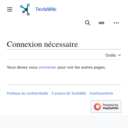
Aller
au
TecfaWiki
Menu principal
contenu
Rechercher
Apparence
Outil
Connexion nécessaire
Outils
Vous devez vous
connecter
pour voir les autres pages.
Politique de confidentialité
À propos de TecfaWiki
Avertissements