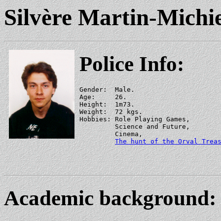
Silvère Martin-Michie
Police Info:
Gender:  Male.

Age:     26.

Height:  1m73.

Weight:  72 kgs.

Hobbies: Role Playing Games,

         Science and Future,

         Cinema,

The hunt of the Orval Trea
Academic background: