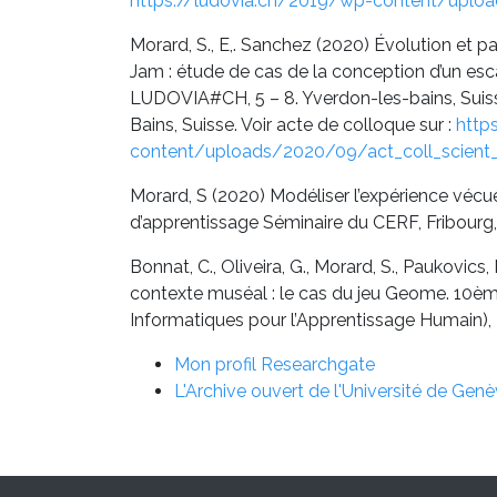
https://ludovia.ch/2019/wp-content/uplo
Morard, S., E,. Sanchez (2020) Évolution et
Jam : étude de cas de la conception d’un e
LUDOVIA#CH, 5 – 8. Yverdon-les-bains, Suiss
Bains, Suisse. Voir acte de colloque sur :
http
content/uploads/2020/09/act_coll_scient_
Morard, S (2020) Modéliser l’expérience vécu
d’apprentissage Séminaire du CERF, Fribourg
Bonnat, C., Oliveira, G., Morard, S., Paukovics
contexte muséal : le cas du jeu Geome. 10è
Informatiques pour l’Apprentissage Humain), F
Mon profil Researchgate
L'Archive ouvert de l'Université de Gen