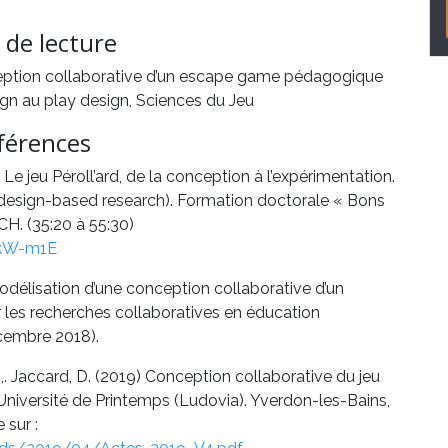
 de lecture
nception collaborative d’un escape game pédagogique
gn au play design, Sciences du Jeu
férences
 Le jeu Péroll’ard, de la conception à l’expérimentation.
 (design-based research). Formation doctorale « Bons
CH. (35:20 à 55:30)
akW-m1E
modélisation d’une conception collaborative d’un
sur les recherches collaboratives en éducation
cembre 2018).
J,. Jaccard, D. (2019) Conception collaborative du jeu
n Université de Printemps (Ludovia). Yverdon-les-Bains,
 sur :