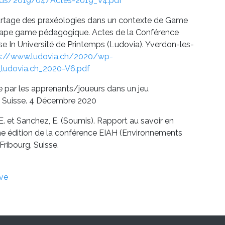
ads/2019/04/Actes-2019_V4.pdf
 partage des praxéologies dans un contexte de Game
scape game pédagogique. Actes de la Conférence
e In Université de Printemps (Ludovia). Yverdon-les-
s://www.ludovia.ch/2020/wp-
ludovia.ch_2020-V6.pdf
e par les apprenants/joueurs dans un jeu
, Suisse. 4 Décembre 2020
, E. et Sanchez, E. (Soumis). Rapport au savoir en
me édition de la conférence EIAH (Environnements
ribourg, Suisse.
ève