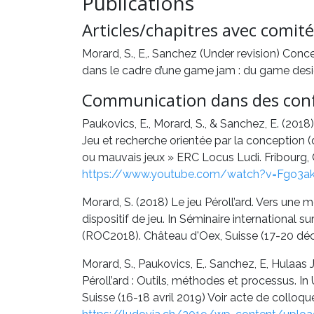
Publications
Articles/chapitres avec comité
Morard, S., E,. Sanchez (Under revision) Co
dans le cadre d’une game jam : du game desi
Communication dans des con
Paukovics, E., Morard, S., & Sanchez, E. (2018)
Jeu et recherche orientée par la conception
ou mauvais jeux » ERC Locus Ludi. Fribourg, 
https://www.youtube.com/watch?v=Fgo3
Morard, S. (2018) Le jeu Péroll’ard. Vers une 
dispositif de jeu. In Séminaire international 
(ROC2018). Château d'Oex, Suisse (17-20 dé
Morard, S., Paukovics, E,. Sanchez, E, Hulaas 
Péroll’ard : Outils, méthodes et processus. I
Suisse (16-18 avril 2019) Voir acte de colloque